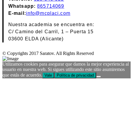
Whatsapp:
865714069
E-mail:
info@mcplaci.com
Nuestra academia se encuentra en:
C/ Camino del Carril, 1 – Puerta 15
03600 ELDA (Alicante)
© Copyrights 2017 Saratov. All Rights Reserved
Utilizamos cookies para asegurar que damos la mejor experiencia al
usuario en nuestra web. Si sigues utilizando este sitio asumiremos
que estás de acuerdo.
Vale
Política de privacidad