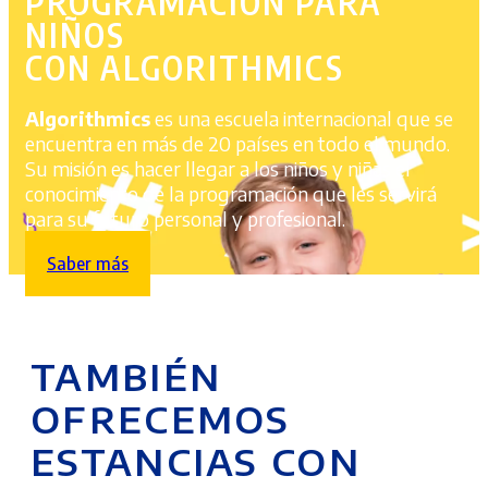
PROGRAMACIÓN PARA
NIÑOS
CON ALGORITHMICS
Algorithmics
es una escuela internacional que se
encuentra en más de 20 países en todo el mundo.
Su misión es hacer llegar a los niños y niñas el
conocimiento de la programación que les servirá
para su futuro personal y profesional.
Saber más
TAMBIÉN
OFRECEMOS
ESTANCIAS CON