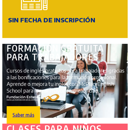
SIN FECHA DE INSCRIPCIÓN
FORMACIÓN GRATUITA
PARA TRABAJADORES
Cursos de inglés gratuitos para trabajadores gracias
a las bonificaciones para la formación profesional.
Aprende o mejora tu inglés con McPlaci English
School para lograr mayor empleabilidád.
Saber más
CLASES PARA NIÑOS