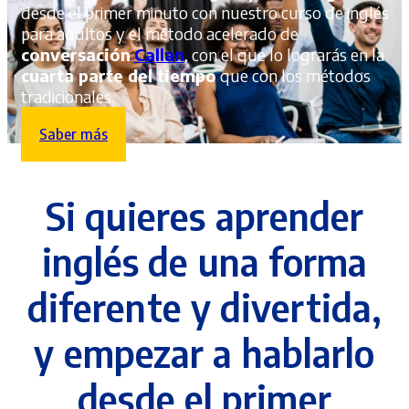
desde el primer minuto con nuestro curso de inglés
para adultos y el método acelerado de
conversación
Callan
, con el que lo lograrás en la
cuarta parte del tiempo
que con los métodos
tradicionales.
Saber más
Si quieres aprender
inglés de una forma
diferente y divertida,
y empezar a hablarlo
desde el primer