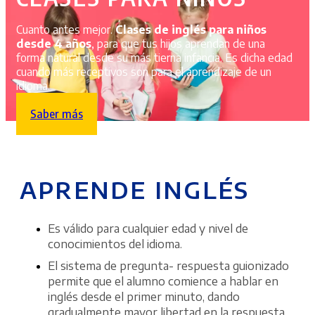
Cuanto antes mejor.
Clases de inglés para niños
desde 4 años
, para que tus hijos aprendan de una
forma natural desde su más tierna infancia. Es dicha edad
cuando más receptivos son para el aprendizaje de un
idioma.
Saber más
APRENDE INGLÉS
Es válido para cualquier edad y nivel de
conocimientos del idioma.
El sistema de pregunta- respuesta guionizado
permite que el alumno comience a hablar en
inglés desde el primer minuto, dando
gradualmente mayor libertad en la respuesta