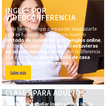
INGLÉS POR
VIDEOCONFERENCIA
Si no tienes tiempo para poder desplazarte
esta es tu sección. Ofrecemos nuestro
método de conversación
de
inglés online
,
recibirás la clase al
igual que si estuvieras
en una de nuestras aulas
, con la diferencia
que aprenderás
desde el sofá de casa
mediante
videoconferencia.
Saber más
CLASES PARA ADULTOS
O
lvídate de estudiar inglés y habla inglés