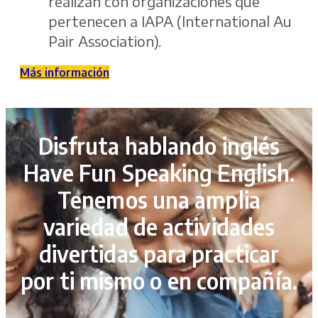
realizan con organizaciones que
pertenecen a IAPA (International Au
Pair Association).
Más información
Disfruta hablando inglés
Have Fun Speaking English.
Tenemos una amplia
variedad de actividades
divertidas para practicar
por ti mismo o en compañía.