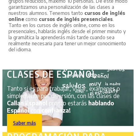
grupos reducidos, máximo 10 personas. De este modo
garantizamos una personalización de las clases a
nuestros alumnos. Tenemos tanto
cursos de inglés
online
como
cursos de inglés presenciales
.
Tanto en los cursos de inglés online, como en los
presenciales, hablarás inglés desde el primer minuto y
la gramática la aprenderás más tarde cuando sea
realmente necesaria para tener un mejor conocimiento
del idioma.
CLASES DE ESPAÑOL
Tanto si es para trabajar, viajar, exámenes o
simplemente por diversión, con las clases de
Callan Español
pronto estarás
hablando
Español
con
confianza!
Saber más