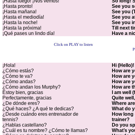
¡Hasta luego! ¡Nos vemos!
So long! S
¡Hasta pronto!
See you s
¡Hasta mañana!
See you (T
¡Hasta el mediodía!
See you a
¡Hasta la noche!
See you in
¡Hasta la próxima!
Till next t
¡Qué pases un lindo día!
Have a ni
Click on PLAY to listen
P
¡Hola!
Hi (Hello)!
¿Cómo estás?
How are 
¿Cómo te va?
How are y
¿Cómo andas?
How are y
¿Cómo andan los Murphy?
How are t
Estoy bien, gracias
I am well 
Perfectamente, gracias
Quite well
¿De dónde eres?
Where are
¿Qué haces? ¿A qué te dedicas?
What do 
¿Desde cuándo eres entrenador de
How long
tennis?
trainer?
¿Hablas castellano?
Do you s
¿Cuál es tu nombre? ¿Cómo te llamas?
What’s y