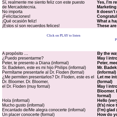
Sí, realmente me siento feliz con este puesto
Yes, I’m r
de Mercadotecnia.
Marketing 
No importa
It doesn’t
¡Felicitaciones!
Congratul
¡Qué ocasión feliz!
What a h
¡Estos sí son recuerdos felices!
These are
Click on PLAY to listen
P
A propósito …
By the w
¿Puedo presentarme?
May I int
Peter, te presento a Diana (informal)
Peter, mee
Sr. Badeken, este es mi hijo Philips (informal)
Mr. Badeke
Permítame presentarle al Dr. Floden (formal)
(informal)
¿Me permiten presentarlos? Dr. Floden, este es el
Let me in
Dr. Bloomer. Dr. Bloomer,
(formal)
el Dr. Floden (muy formal)
May I intr
Bloomer. 
formal)
Hola (informal)
Hello (ver
Mucho gusto (informal)
(It’s) nic
Encantado de/Me alegra conocerte (informal)
(I’m) glad
Un placer conocerte (formal)
How do yo