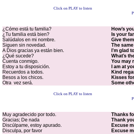
Click on PLAY to listen
P
¿Cómo está tu familia?
How’s you
¿Tu familia está bien?
Is your fa
Salúdalos en mi nombre.
Give them
Siguen sin novedad.
The same 
A Dios gracias ya están bien.
I’m glad t
¿Qué sucede?
What’s th
Cuenta conmigo.
You may r
Estoy a tu disposición.
I am at yo
Recuerdos a todos.
Kind rega
Besos a los chicos.
Kisses for
Otra vez será.
Some othe
Click on PLAY to listen
P
Muy agradecido por todo.
Thanks fo
Gracias; De nada
Thank you
Discúlpame, estoy apurado.
Excuse 
Disculpa, por favor
Excuse 