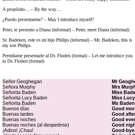
A propósito… – By the way…
¿Puedo presentarme? – May I introduce myself?
Peter, te presento a Diana (informal) – Peter, meet Diana (informal)
Sr. Badeken, este es mi hijo Philips (informal) – Mr. Badeken, this is
my son Philips.
Permítame presentarle al Dr. Floden (formal) – Let me introduce you
to Dr. Floden (formal)
Señor Geoghegan
Mr Geogh
Señora Murphy
Mrs Murp
Señorita Baden
Miss Bad
Señorita Lucy Baden
Miss Luc
Señorita Baden
Ms Bade
Buenos días
Good mor
Buenas tardes
Good aft
Buenas noches
Good eve
Buenas noches (al despedirse)
Good nig
¡Adios! ¡Chau!
Good-bye,