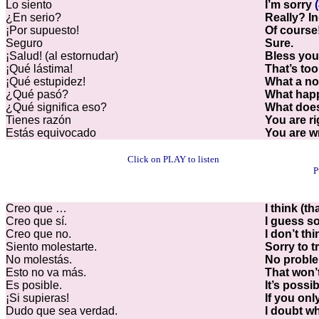
Lo siento
I’m sorry
¿En serio?
Really? I
¡Por supuesto!
Of course
Seguro
Sure.
¡Salud! (al estornudar)
Bless you
¡Qué lástima!
That’s too
¡Qué estupidez!
What a n
¿Qué pasó?
What hap
¿Qué significa eso?
What doe
Tienes razón
You are ri
Estás equivocado
You are w
Click on PLAY to listen
P
Creo que …
I think (th
Creo que sí.
I guess so
Creo que no.
I don’t thi
Siento molestarte.
Sorry to t
No molestás.
No problem
Esto no va más.
That won’
Es posible.
It’s possib
¡Si supieras!
If you onl
Dudo que sea verdad.
I doubt wh