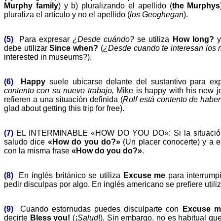
Murphy family
) y b) pluralizando el apellido (
the Murphys
pluraliza el artículo y no el apellido (
los
Geoghegan
).
(5)
Para expresar
¿Desde cuándo?
se utiliza
How long?
y
debe utilizar
Since when?
(
¿Desde cuando te interesan los
interested in museums?).
(6)
Happy
suele ubicarse delante del sustantivo para ex
contento con su nuevo trabajo,
Mike is happy with his new jo
refieren a una situación definida (
Rolf está contento de haber
glad about getting this trip for free).
(7)
EL INTERMINABLE «HOW DO YOU DO»: Si la situaci
saludo dice
«How do you do?»
(Un placer conocerte) y a e
con la misma frase
«How do you do?»
.
(8)
En inglés británico se utiliza
Excuse me
para interrump
pedir disculpas por algo. En inglés americano se prefiere utili
(9)
Cuando estornudas puedes disculparte con
Excuse m
decirte
Bless you!
(¡
Salud
!). Sin embargo, no es habitual q