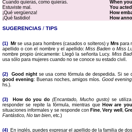
Cuando quieras, como quieras.
When you l
Estuviste mal.
You acted
¡Qué vergüenza!
How emba
¡Qué fastidio!
How anno
SUGERENCIAS
/
TIPS
(1)
Mr
se usa para hombres (casados o solteros) y
Mrs
para 
apellido o con el nombre y el apellido:
Miss Baden
o
Miss L
nombre propio únicamente: Llegó la señorita Lucy.
Miss Bad
usa sólo para mujeres cuando no se conoce su estado civil.
(2)
Good night
se usa como fórmula de despedida. Si se q
good evening
: Buenas noches, amigos míos.
Good evening,
hs.).
(3)
How do you do
(Encantado, Mucho gusto)
se utiliz
responder se repite la fórmula, mientras que
How are yo
situaciones informales y se responde con
Fine
,
Very well
,
Gre
Fantástico, No tan bien
, etc.)
(4)
En inglés, puedes expresar el apellido de la familia de do