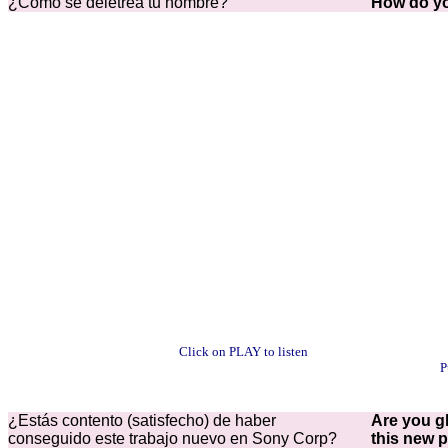
¿Cómo se deletrea tu nombre?
How do yo
Click on PLAY to listen
P
¿Estás contento (satisfecho)
de haber
Are you g
conseguido este trabajo nuevo en Sony Corp?
this new 