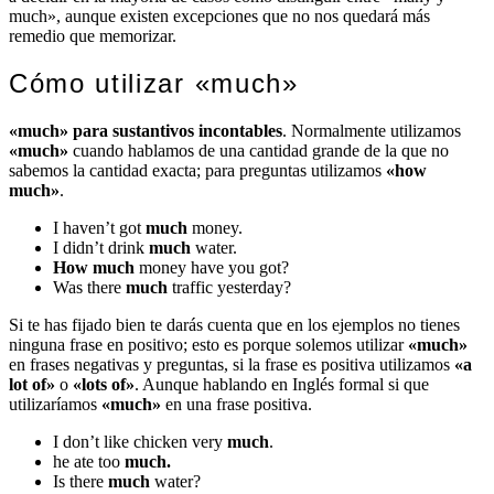
much», aunque existen excepciones que no nos quedará más
remedio que memorizar.
Cómo utilizar «much»
«much» para sustantivos incontables
. Normalmente utilizamos
«much»
cuando hablamos de una cantidad grande de la que no
sabemos la cantidad exacta; para preguntas utilizamos
«how
much»
.
I haven’t got
much
money.
I didn’t drink
much
water.
How much
money have you got?
Was there
much
traffic yesterday?
Si te has fijado bien te darás cuenta que en los ejemplos no tienes
ninguna frase en positivo; esto es porque solemos utilizar
«much»
en frases negativas y preguntas, si la frase es positiva utilizamos
«a
lot of»
o
«lots of»
. Aunque hablando en Inglés formal si que
utilizaríamos
«much»
en una frase positiva.
I don’t like chicken very
much
.
he ate too
much.
Is there
much
water?