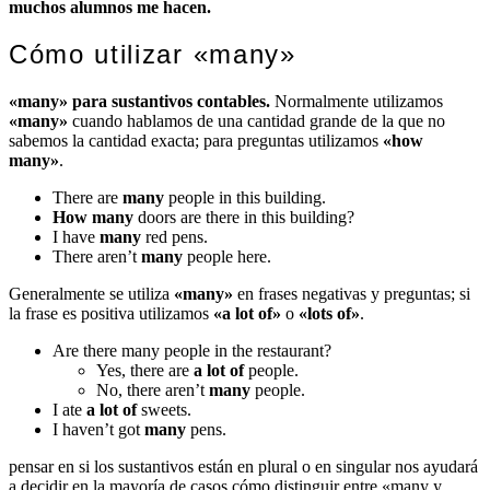
muchos alumnos me hacen.
Cómo utilizar «many»
«many» para sustantivos contables.
Normalmente utilizamos
«many»
cuando hablamos de una cantidad grande de la que no
sabemos la cantidad exacta; para preguntas utilizamos
«how
many»
.
There are
many
people in this building.
How many
doors are there in this building?
I have
many
red pens.
There aren’t
many
people here.
Generalmente se utiliza
«many»
en frases negativas y preguntas; si
la frase es positiva utilizamos
«a lot of»
o
«lots of»
.
Are there many people in the restaurant?
Yes, there are
a lot of
people.
No, there aren’t
many
people.
I ate
a lot of
sweets.
I haven’t got
many
pens.
pensar en si los sustantivos están en plural o en singular nos ayudará
a decidir en la mayoría de casos cómo distinguir entre «many y