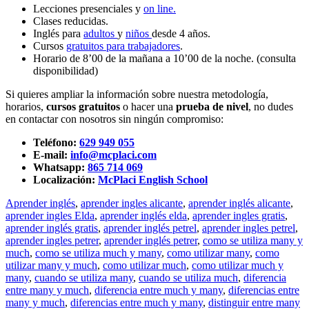
Lecciones presenciales y
on line.
Clases reducidas.
Inglés para
adultos
y
niños
desde 4 años.
Cursos
gratuitos para trabajadores
.
Horario de 8’00 de la mañana a 10’00 de la noche. (consulta
disponibilidad)
Si quieres ampliar la información sobre nuestra metodología,
horarios,
cursos gratuitos
o hacer una
prueba de nivel
, no dudes
en contactar con nosotros sin ningún compromiso:
Teléfono:
629 949 055
E-mail:
info@mcplaci.com
Whatsapp:
865 714 069
Localización:
McPlaci English School
Aprender inglés
,
aprender ingles alicante
,
aprender inglés alicante
,
aprender ingles Elda
,
aprender inglés elda
,
aprender ingles gratis
,
aprender inglés gratis
,
aprender inglés petrel
,
aprender ingles petrel
,
aprender ingles petrer
,
aprender inglés petrer
,
como se utiliza many y
much
,
como se utiliza much y many
,
como utilizar many
,
como
utilizar many y much
,
como utilizar much
,
como utilizar much y
many
,
cuando se utiliza many
,
cuando se utiliza much
,
diferencia
entre many y much
,
diferencia entre much y many
,
diferencias entre
many y much
,
diferencias entre much y many
,
distinguir entre many