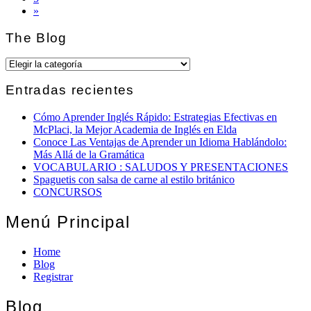
»
The Blog
The
Blog
Entradas recientes
Cómo Aprender Inglés Rápido: Estrategias Efectivas en
McPlaci, la Mejor Academia de Inglés en Elda
Conoce Las Ventajas de Aprender un Idioma Hablándolo:
Más Allá de la Gramática
VOCABULARIO : SALUDOS Y PRESENTACIONES
Spaguetis con salsa de carne al estilo británico
CONCURSOS
Menú Principal
Home
Blog
Registrar
Blog