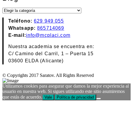
Blog
Teléfono:
629 949 055
Whatsapp:
865714069
E-mail:
info@mcplaci.com
Nuestra academia se encuentra en:
C/ Camino del Carril, 1 – Puerta 15
03600 ELDA (Alicante)
© Copyrights 2017 Saratov. All Rights Reserved
Utilizamos cookies para asegurar que damos la mejor experiencia al
usuario en nuestra web. Si sigues utilizando este sitio asumiremos
que estás de acuerdo.
Vale
Política de privacidad