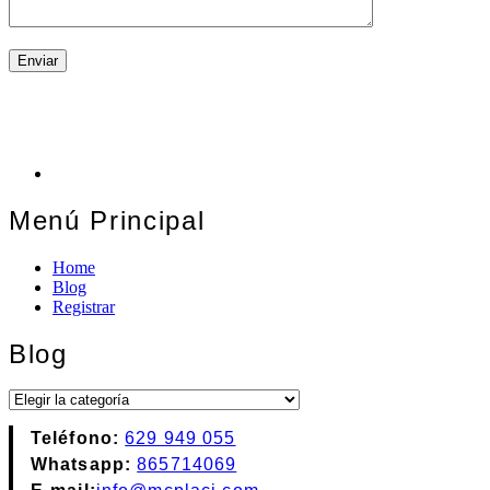
Menú Principal
Home
Blog
Registrar
Blog
Blog
Teléfono:
629 949 055
Whatsapp:
865714069