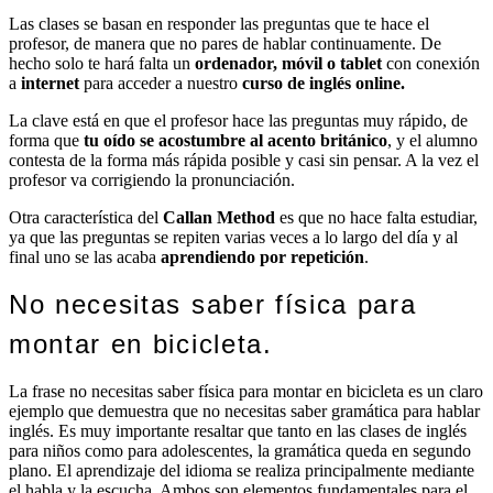
Las clases se basan en responder las preguntas que te hace el
profesor, de manera que no pares de hablar continuamente. De
hecho solo te hará falta un
ordenador, móvil o tablet
con conexión
a
internet
para acceder a nuestro
curso de inglés online.
La clave está en que el profesor hace las preguntas muy rápido, de
forma que
tu oído se acostumbre al acento británico
, y el alumno
contesta de la forma más rápida posible y casi sin pensar. A la vez el
profesor va corrigiendo la pronunciación.
Otra característica del
Callan Method
es que no hace falta estudiar,
ya que las preguntas se repiten varias veces a lo largo del día y al
final uno se las acaba
aprendiendo por repetición
.
No necesitas saber física para
montar en bicicleta.
La frase no necesitas saber física para montar en bicicleta es un claro
ejemplo que demuestra que no necesitas saber gramática para hablar
inglés. Es muy importante resaltar que tanto en las clases de inglés
para niños como para adolescentes, la gramática queda en segundo
plano. El aprendizaje del idioma se realiza principalmente mediante
el habla y la escucha. Ambos son elementos fundamentales para el