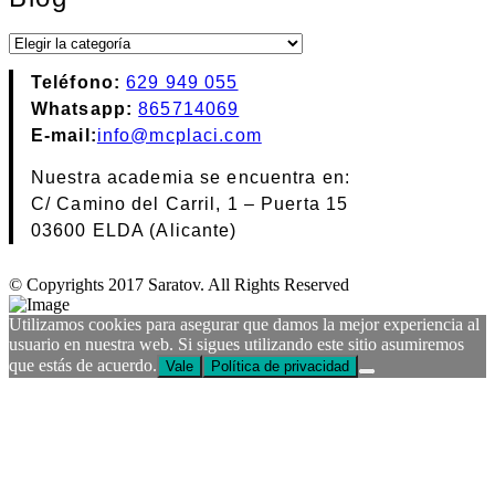
Blog
Teléfono:
629 949 055
Whatsapp:
865714069
E-mail:
info@mcplaci.com
Nuestra academia se encuentra en:
C/ Camino del Carril, 1 – Puerta 15
03600 ELDA (Alicante)
© Copyrights 2017 Saratov. All Rights Reserved
Utilizamos cookies para asegurar que damos la mejor experiencia al
usuario en nuestra web. Si sigues utilizando este sitio asumiremos
que estás de acuerdo.
Vale
Política de privacidad