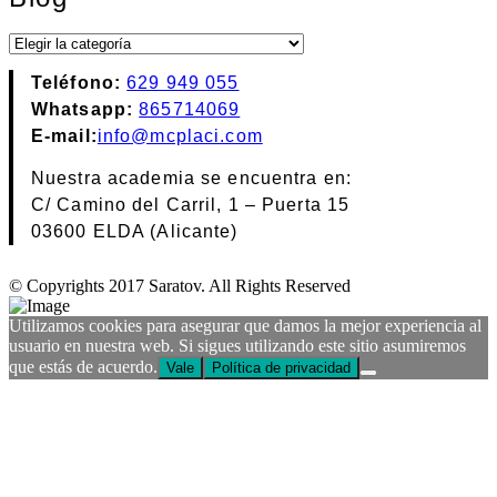
Blog
Teléfono:
629 949 055
Whatsapp:
865714069
E-mail:
info@mcplaci.com
Nuestra academia se encuentra en:
C/ Camino del Carril, 1 – Puerta 15
03600 ELDA (Alicante)
© Copyrights 2017 Saratov. All Rights Reserved
Utilizamos cookies para asegurar que damos la mejor experiencia al
usuario en nuestra web. Si sigues utilizando este sitio asumiremos
que estás de acuerdo.
Vale
Política de privacidad