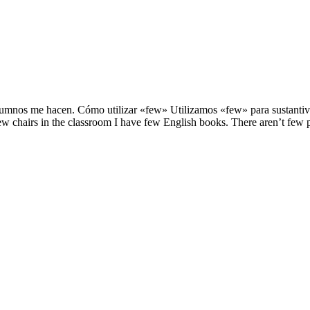
alumnos me hacen. Cómo utilizar «few» Utilizamos «few» para sustant
w chairs in the classroom I have few English books. There aren’t few 